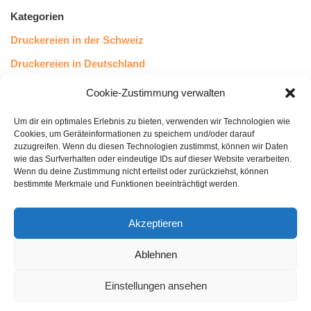
Kategorien
Druckereien in der Schweiz
Druckereien in Deutschland
Druckereien in Österreich
Cookie-Zustimmung verwalten
Um dir ein optimales Erlebnis zu bieten, verwenden wir Technologien wie
Kundenstimmen
Cookies, um Geräteinformationen zu speichern und/oder darauf
zuzugreifen. Wenn du diesen Technologien zustimmst, können wir Daten
wie das Surfverhalten oder eindeutige IDs auf dieser Website verarbeiten.
Wenn du deine Zustimmung nicht erteilst oder zurückziehst, können
bestimmte Merkmale und Funktionen beeinträchtigt werden.
Akzeptieren
Ablehnen
bewertet mit
4.8
von 5
auf Basis unserer
43
Leserstimmen
Einstellungen ansehen