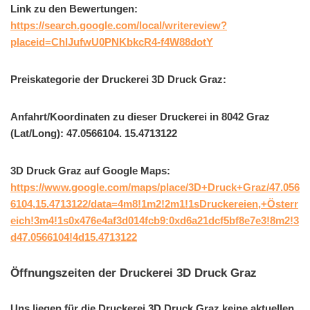
Link zu den Bewertungen:
https://search.google.com/local/writereview?
placeid=ChIJufwU0PNKbkcR4-f4W88dotY
Preiskategorie der Druckerei 3D Druck Graz:
Anfahrt/Koordinaten zu dieser Druckerei in 8042 Graz
(Lat/Long): 47.0566104. 15.4713122
3D Druck Graz auf Google Maps:
https://www.google.com/maps/place/3D+Druck+Graz/47.056
6104,15.4713122/data=4m8!1m2!2m1!1sDruckereien,+Österr
eich!3m4!1s0x476e4af3d014fcb9:0xd6a21dcf5bf8e7e3!8m2!3
d47.0566104!4d15.4713122
Öffnungszeiten der Druckerei 3D Druck Graz
Uns liegen für die Druckerei 3D Druck Graz keine aktuellen