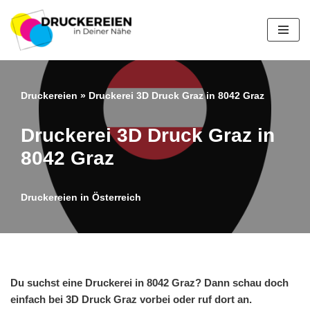
Zum
Inhalt
springen
Druckereien
»
Druckerei 3D Druck Graz in 8042 Graz
Druckerei 3D Druck Graz in
8042 Graz
Druckereien in Österreich
Du suchst eine Druckerei in 8042 Graz? Dann schau doch
einfach bei 3D Druck Graz vorbei oder ruf dort an.