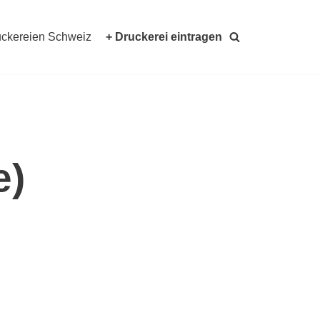
ckereien Schweiz
+ Druckerei eintragen
e)