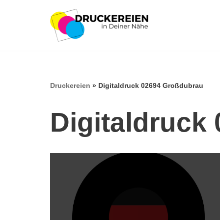
Zum
Inhalt
springen
Druckereien
»
Digitaldruck 02694 Großdubrau
Digitaldruck